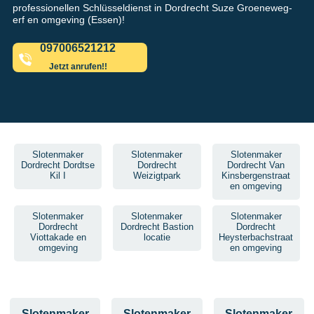
professionellen Schlüsseldienst in Dordrecht Suze Groeneweg-
erf en omgeving (Essen)!
097006521212
Jetzt anrufen!!
Slotenmaker
Slotenmaker
Slotenmaker
Dordrecht Dordtse
Dordrecht
Dordrecht Van
Kil I
Weizigtpark
Kinsbergenstraat
en omgeving
Slotenmaker
Slotenmaker
Slotenmaker
Dordrecht
Dordrecht Bastion
Dordrecht
Viottakade en
locatie
Heysterbachstraat
omgeving
en omgeving
Slotenmaker
Slotenmaker
Slotenmaker