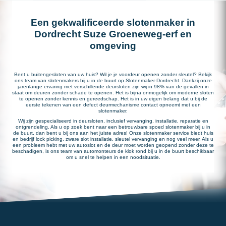
Een gekwalificeerde slotenmaker in
Dordrecht Suze Groeneweg-erf en
omgeving
Bent u buitengesloten van uw huis? Wil je je voordeur openen zonder sleutel? Bekijk
ons team van slotenmakers bij u in de buurt op Slotenmaker-Dordrecht. Dankzij onze
jarenlange ervaring met verschillende deursloten zijn wij in 98% van de gevallen in
staat om deuren zonder schade te openen. Het is bijna onmogelijk om moderne sloten
te openen zonder kennis en gereedschap. Het is in uw eigen belang dat u bij de
eerste tekenen van een defect deurmechanisme contact opneemt met een
slotenmaker.
Wij zijn gespecialiseerd in deursloten, inclusief vervanging, installatie, reparatie en
ontgrendeling. Als u op zoek bent naar een betrouwbare spoed slotenmaker bij u in
de buurt, dan bent u bij ons aan het juiste adres! Onze slotenmaker service biedt huis
en bedrijf lock picking, zware slot installatie, sleutel vervanging en nog veel meer. Als u
een probleem hebt met uw autoslot en de deur moet worden geopend zonder deze te
beschadigen, is ons team van automonteurs de klok rond bij u in de buurt beschikbaar
om u snel te helpen in een noodsituatie.