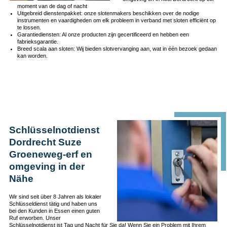
moment van de dag of nacht
Uitgebreid dienstenpakket: onze slotenmakers beschikken over de nodige
instrumenten en vaardigheden om elk probleem in verband met sloten efficiënt op
te lossen.
Garantiediensten: Al onze producten zijn gecertificeerd en hebben een
fabrieksgarantie.
Breed scala aan sloten: Wij bieden slotvervanging aan, wat in één bezoek gedaan
kan worden.
Schlüsselnotdienst
Dordrecht Suze
Groeneweg-erf en
omgeving in der
Nähe
Wir sind seit über 8 Jahren als lokaler
Schlüsseldienst tätig und haben uns
bei den Kunden in Essen einen guten
Ruf erworben. Unser
Schlüsselnotdienst ist Tag und Nacht für Sie da! Wenn Sie ein Problem mit Ihrem