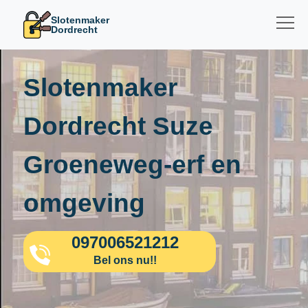
Slotenmaker
Dordrecht
Slotenmaker
Dordrecht Suze
Groeneweg-erf en
omgeving
097006521212
Bel ons nu!!