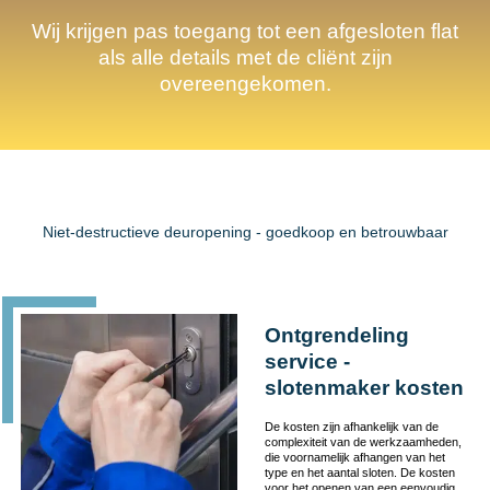
Wij krijgen pas toegang tot een afgesloten flat
als alle details met de cliënt zijn
overeengekomen.
Niet-destructieve deuropening - goedkoop en betrouwbaar
Ontgrendeling
service -
slotenmaker kosten
De kosten zijn afhankelijk van de
complexiteit van de werkzaamheden,
die voornamelijk afhangen van het
type en het aantal sloten. De kosten
voor het openen van een eenvoudig