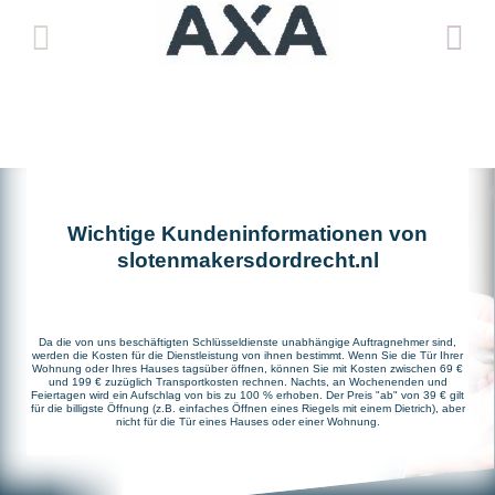
Wichtige Kundeninformationen von
slotenmakersdordrecht.nl
Da die von uns beschäftigten Schlüsseldienste unabhängige Auftragnehmer sind,
werden die Kosten für die Dienstleistung von ihnen bestimmt. Wenn Sie die Tür Ihrer
Wohnung oder Ihres Hauses tagsüber öffnen, können Sie mit Kosten zwischen 69 €
und 199 € zuzüglich Transportkosten rechnen. Nachts, an Wochenenden und
Feiertagen wird ein Aufschlag von bis zu 100 % erhoben. Der Preis "ab" von 39 € gilt
für die billigste Öffnung (z.B. einfaches Öffnen eines Riegels mit einem Dietrich), aber
nicht für die Tür eines Hauses oder einer Wohnung.