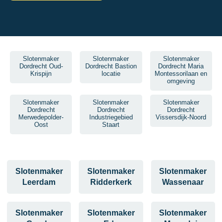
Slotenmaker
Slotenmaker
Slotenmaker
Dordrecht Oud-
Dordrecht Bastion
Dordrecht Maria
Krispijn
locatie
Montessorilaan en
omgeving
Slotenmaker
Slotenmaker
Slotenmaker
Dordrecht
Dordrecht
Dordrecht
Merwedepolder-
Industriegebied
Vissersdijk-Noord
Oost
Staart
Slotenmaker
Slotenmaker
Slotenmaker
Leerdam
Ridderkerk
Wassenaar
Slotenmaker
Slotenmaker
Slotenmaker