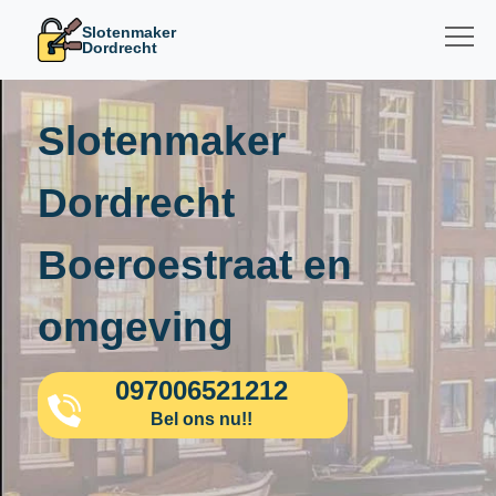
Slotenmaker
Dordrecht
Slotenmaker
Dordrecht
Boeroestraat en
omgeving
097006521212
Bel ons nu!!