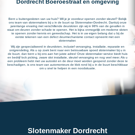
Dordrecht Boeroestraat en omgeving
Bent u buitengesloten van uw huis? Wil je je voordeur openen zonder sleutel? Bekijk
ons team van slotenmakers bij u in de buurt op Slotenmaker-Dordrecht. Dankzij onze
jarenlange ervaring met verschillende deursloten zijn wij in 98% van de gevallen in
staat om deuren zonder schade te openen. Het is bijna onmogelijk om moderne sloten
te openen zonder kennis en gereedschap. Het is in uw eigen belang dat u bij de
eerste tekenen van een defect deurmechanisme contact opneemt met een
slotenmaker.
Wij zijn gespecialiseerd in deursloten, inclusief vervanging, installatie, reparatie en
ontgrendeling. Als u op zoek bent naar een betrouwbare spoed slotenmaker bij u in
de buurt, dan bent u bij ons aan het juiste adres! Onze slotenmaker service biedt huis
en bedrijf lock picking, zware slot installatie, sleutel vervanging en nog veel meer. Als u
een probleem hebt met uw autoslot en de deur moet worden geopend zonder deze te
beschadigen, is ons team van automonteurs de klok rond bij u in de buurt beschikbaar
om u snel te helpen in een noodsituatie.
Slotenmaker Dordrecht