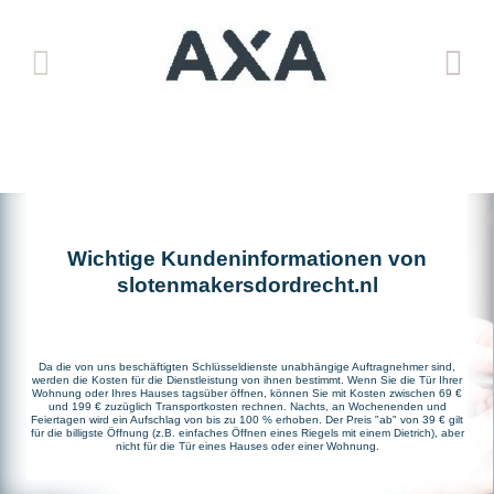
Wichtige Kundeninformationen von
slotenmakersdordrecht.nl
Da die von uns beschäftigten Schlüsseldienste unabhängige Auftragnehmer sind,
werden die Kosten für die Dienstleistung von ihnen bestimmt. Wenn Sie die Tür Ihrer
Wohnung oder Ihres Hauses tagsüber öffnen, können Sie mit Kosten zwischen 69 €
und 199 € zuzüglich Transportkosten rechnen. Nachts, an Wochenenden und
Feiertagen wird ein Aufschlag von bis zu 100 % erhoben. Der Preis "ab" von 39 € gilt
für die billigste Öffnung (z.B. einfaches Öffnen eines Riegels mit einem Dietrich), aber
nicht für die Tür eines Hauses oder einer Wohnung.