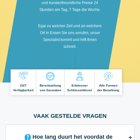
und kundenfreundliche Preise 24
Stunden am Tag, 7 Tage die Woche.
Egal zu welcher Zeit und an welchem
Ort in Essen Sie uns anrufen, unser
Spezialist kommt und hilft Ihnen
schnell.
24/7
Bereitstellung
Erfahrener
Alle Formen
Verfügbarkeit
von Garantien
Schlüsseldienst
der Bezahlung
VAAK GESTELDE VRAGEN
Hoe lang duurt het voordat de