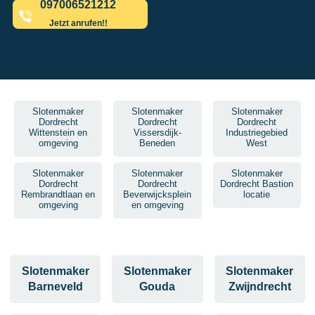
097006521212
Jetzt anrufen!!
Slotenmaker
Slotenmaker
Slotenmaker
Dordrecht
Dordrecht
Dordrecht
Wittenstein en
Vissersdijk-
Industriegebied
omgeving
Beneden
West
Slotenmaker
Slotenmaker
Slotenmaker
Dordrecht
Dordrecht
Dordrecht Bastion
Rembrandtlaan en
Beverwijcksplein
locatie
omgeving
en omgeving
Slotenmaker
Slotenmaker
Slotenmaker
Barneveld
Gouda
Zwijndrecht