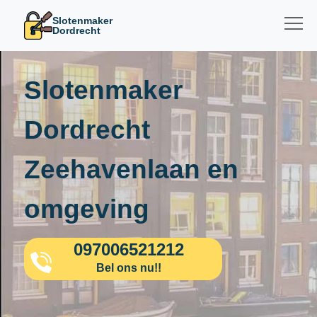
Slotenmaker
Dordrecht
Slotenmaker
Dordrecht
Zeehavenlaan en
omgeving
097006521212
Bel ons nu!!