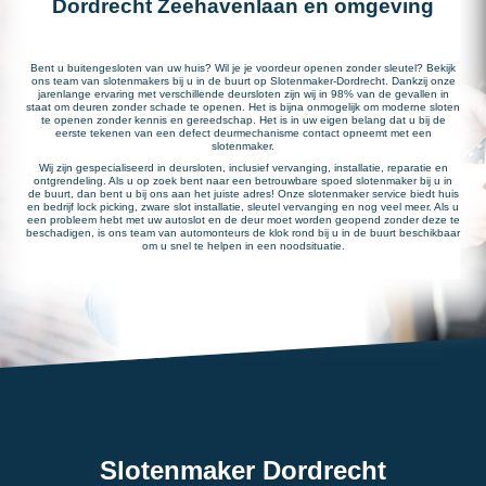
Dordrecht Zeehavenlaan en omgeving
Bent u buitengesloten van uw huis? Wil je je voordeur openen zonder sleutel? Bekijk
ons team van slotenmakers bij u in de buurt op Slotenmaker-Dordrecht. Dankzij onze
jarenlange ervaring met verschillende deursloten zijn wij in 98% van de gevallen in
staat om deuren zonder schade te openen. Het is bijna onmogelijk om moderne sloten
te openen zonder kennis en gereedschap. Het is in uw eigen belang dat u bij de
eerste tekenen van een defect deurmechanisme contact opneemt met een
slotenmaker.
Wij zijn gespecialiseerd in deursloten, inclusief vervanging, installatie, reparatie en
ontgrendeling. Als u op zoek bent naar een betrouwbare spoed slotenmaker bij u in
de buurt, dan bent u bij ons aan het juiste adres! Onze slotenmaker service biedt huis
en bedrijf lock picking, zware slot installatie, sleutel vervanging en nog veel meer. Als u
een probleem hebt met uw autoslot en de deur moet worden geopend zonder deze te
beschadigen, is ons team van automonteurs de klok rond bij u in de buurt beschikbaar
om u snel te helpen in een noodsituatie.
Slotenmaker Dordrecht