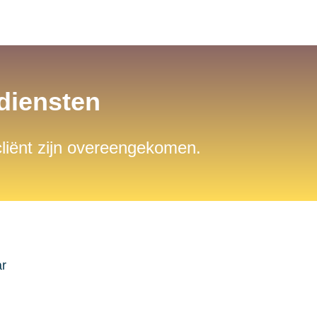
sdiensten
 cliënt zijn overeengekomen.
ar