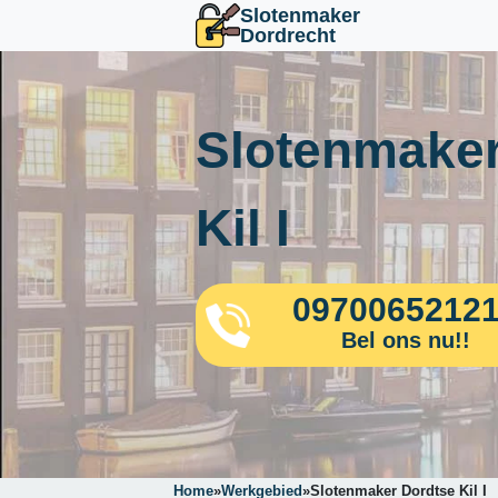
Slotenmaker
Dordrecht
Slotenmaker
Kil I
0970065212
Bel ons nu!!
Home
»
Werkgebied
»
Slotenmaker Dordtse Kil I