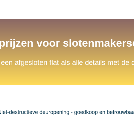
 prijzen voor slotenmaker
 een afgesloten flat als alle details met de
iet-destructieve deuropening - goedkoop en betrouwba