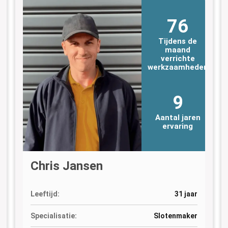
76
Tijdens de
maand
verrichte
n
werkzaamheden
9
Aantal jaren
ervaring
Chris Jansen
Leeftijd:
31 jaar
Specialisatie:
Slotenmaker