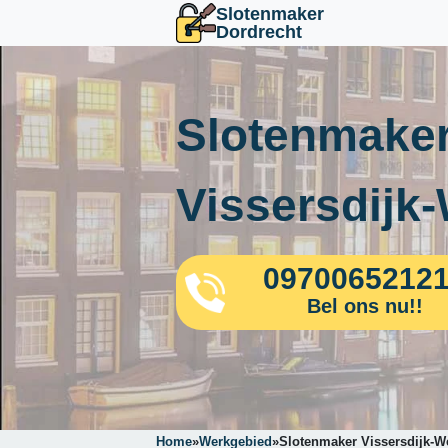
Slotenmaker
Dordrecht
Slotenmaker
Vissersdijk
0970065212
Bel ons nu!!
Home
»
Werkgebied
»
Slotenmaker Vissersdijk-W