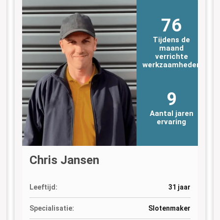
76
Tijdens de
maand
verrichte
n
werkzaamheden
9
Aantal jaren
ervaring
Chris Jansen
Leeftijd:
31 jaar
Specialisatie:
Slotenmaker