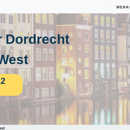
WERK
 Dordrecht
-West
12
est