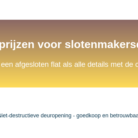
 prijzen voor slotenmaker
 een afgesloten flat als alle details met de
iet-destructieve deuropening - goedkoop en betrouwba