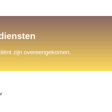
sdiensten
 cliënt zijn overeengekomen.
ar