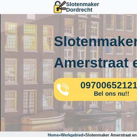
Slotenmaker
Dordrecht
Slotenmaker
Amerstraat 
0970065212
Bel ons nu!!
Home
»
Werkgebied
»
Slotenmaker Amerstraat e