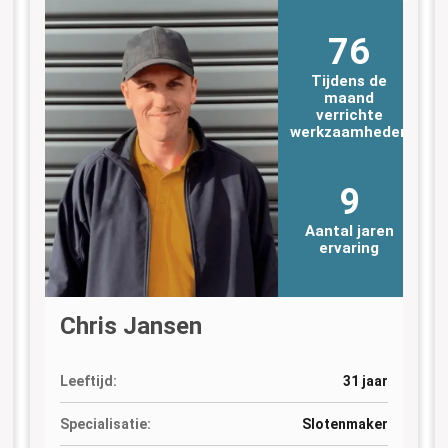
76
Tijdens de
maand
verrichte
n
werkzaamheden
9
Aantal jaren
ervaring
Chris Jansen
Leeftijd:
31 jaar
Specialisatie:
Slotenmaker