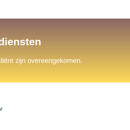
sdiensten
 cliënt zijn overeengekomen.
ar