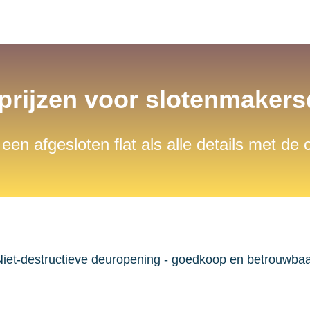
 prijzen voor slotenmaker
 een afgesloten flat als alle details met de
iet-destructieve deuropening - goedkoop en betrouwba