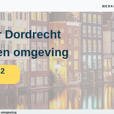
WERK
 Dordrecht
en omgeving
12
n omgeving