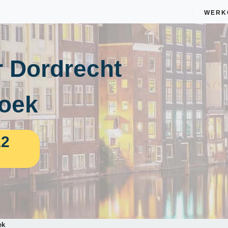
WERK
 Dordrecht
oek
12
ek