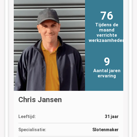
76
Tijdens de
maand
verrichte
n
werkzaamheden
9
Aantal jaren
ervaring
Chris Jansen
Leeftijd:
31 jaar
Specialisatie:
Slotenmaker