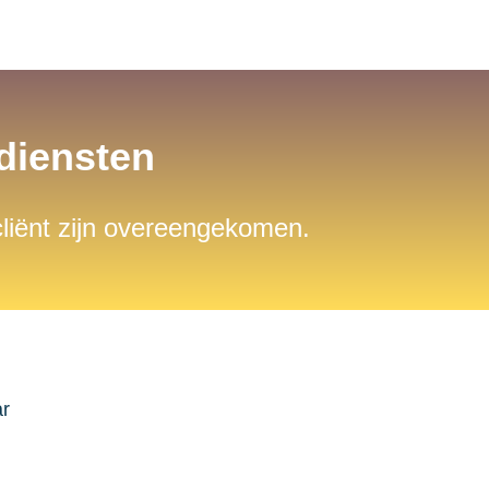
sdiensten
 cliënt zijn overeengekomen.
ar