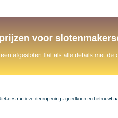
 prijzen voor slotenmaker
 een afgesloten flat als alle details met de
iet-destructieve deuropening - goedkoop en betrouwba