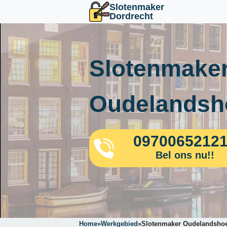
Slotenmaker
Dordrecht
Slotenmaker
Oudelandsh
0970065212
Bel ons nu!!
Home
»
Werkgebied
»
Slotenmaker Oudelandsho