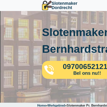
Slotenmaker
Dordrecht
Slotenmaker
Bernhardstr
0970065212
Bel ons nu!!
Home
»
Werkgebied
»
Slotenmaker Pr. Bernhards