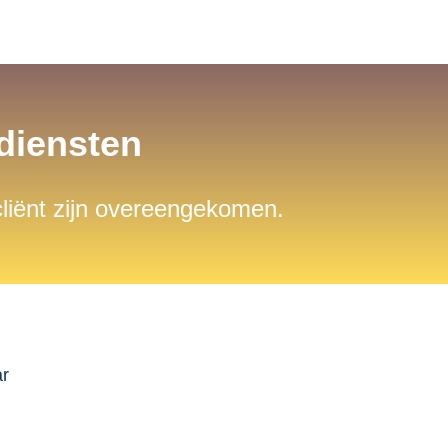
sdiensten
 cliënt zijn overeengekomen.
ar