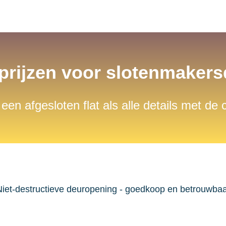
 prijzen voor slotenmaker
 een afgesloten flat als alle details met de
iet-destructieve deuropening - goedkoop en betrouwba