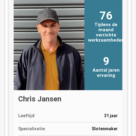
76
Tijdens de
maand
verrichte
n
werkzaamheden
9
Aantal jaren
ervaring
Chris Jansen
Leeftijd:
31 jaar
Specialisatie:
Slotenmaker