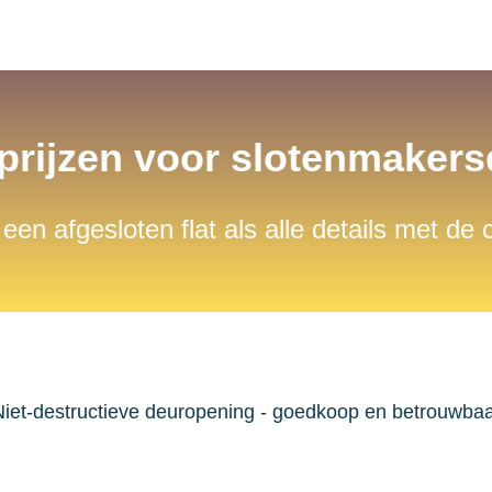
 prijzen voor slotenmaker
 een afgesloten flat als alle details met de
iet-destructieve deuropening - goedkoop en betrouwba