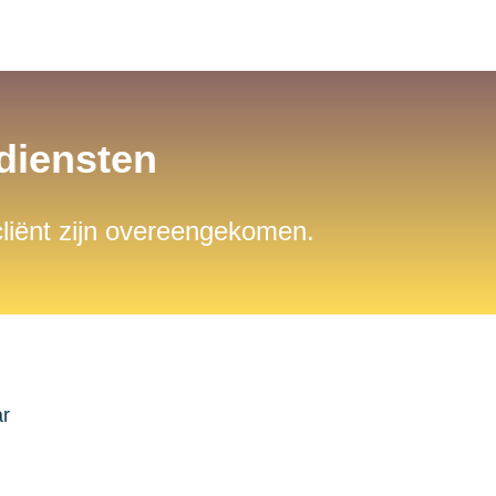
sdiensten
 cliënt zijn overeengekomen.
ar