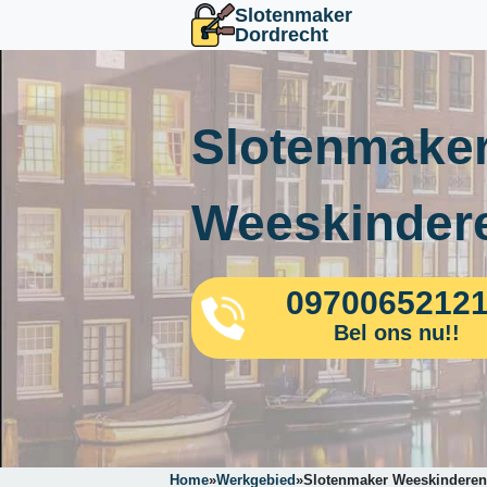
Slotenmaker
Dordrecht
Slotenmaker
Weeskinder
0970065212
Bel ons nu!!
Home
»
Werkgebied
»
Slotenmaker Weeskinderen