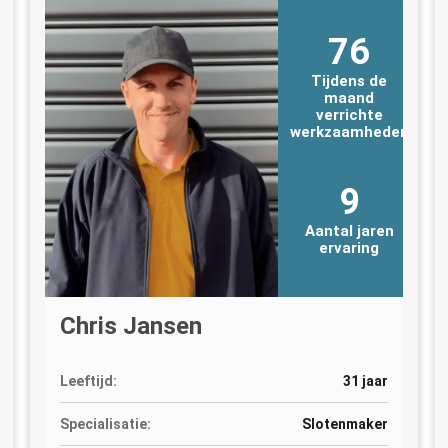
76
Tijdens de
maand
verrichte
n
werkzaamheden
9
Aantal jaren
ervaring
Chris Jansen
Leeftijd:
31 jaar
Specialisatie:
Slotenmaker