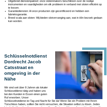
Uitgebreid dienstenpakket: onze slotenmakers beschikken over de nodige
instrumenten en vaardigheden om elk probleem in verband met sloten efficiënt op
te lossen.
Garantiediensten: Al onze producten zijn gecertificeerd en hebben een
fabrieksgarantie.
Breed scala aan sloten: Wij bieden slotvervanging aan, wat in één bezoek gedaan
kan worden.
Schlüsselnotdienst
Dordrecht Jacob
Catsstraat en
omgeving in der
Nähe
Wir sind seit über 8 Jahren als lokaler
Schlüsseldienst tätig und haben uns
bei den Kunden in Essen einen guten
Ruf erworben. Unser
Schlüsselnotdienst ist Tag und Nacht für Sie da! Wenn Sie ein Problem mit Ihrem
Türschloss haben, sollten Sie nicht versuchen, die Situation selbst zu lösen. Jedes