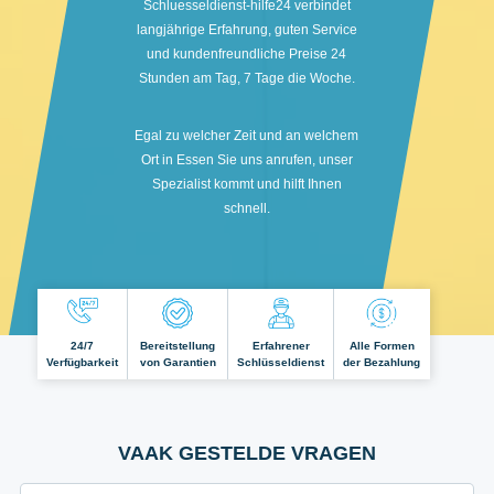
Schluesseldienst-hilfe24 verbindet
langjährige Erfahrung, guten Service
und kundenfreundliche Preise 24
Stunden am Tag, 7 Tage die Woche.
Egal zu welcher Zeit und an welchem
Ort in Essen Sie uns anrufen, unser
Spezialist kommt und hilft Ihnen
schnell.
24/7
Bereitstellung
Erfahrener
Alle Formen
Verfügbarkeit
von Garantien
Schlüsseldienst
der Bezahlung
VAAK GESTELDE VRAGEN