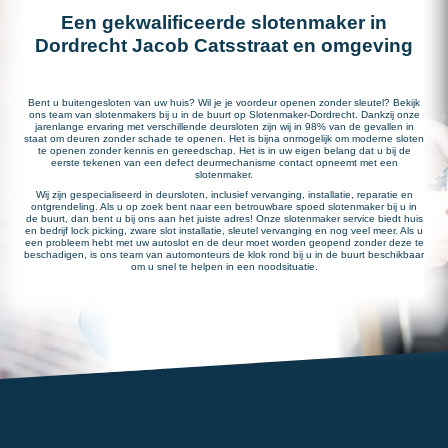
Een gekwalificeerde slotenmaker in
Dordrecht Jacob Catsstraat en omgeving
Bent u buitengesloten van uw huis? Wil je je voordeur openen zonder sleutel? Bekijk
ons team van slotenmakers bij u in de buurt op Slotenmaker-Dordrecht. Dankzij onze
jarenlange ervaring met verschillende deursloten zijn wij in 98% van de gevallen in
staat om deuren zonder schade te openen. Het is bijna onmogelijk om moderne sloten
te openen zonder kennis en gereedschap. Het is in uw eigen belang dat u bij de
eerste tekenen van een defect deurmechanisme contact opneemt met een
slotenmaker.
Wij zijn gespecialiseerd in deursloten, inclusief vervanging, installatie, reparatie en
ontgrendeling. Als u op zoek bent naar een betrouwbare spoed slotenmaker bij u in
de buurt, dan bent u bij ons aan het juiste adres! Onze slotenmaker service biedt huis
en bedrijf lock picking, zware slot installatie, sleutel vervanging en nog veel meer. Als u
een probleem hebt met uw autoslot en de deur moet worden geopend zonder deze te
beschadigen, is ons team van automonteurs de klok rond bij u in de buurt beschikbaar
om u snel te helpen in een noodsituatie.