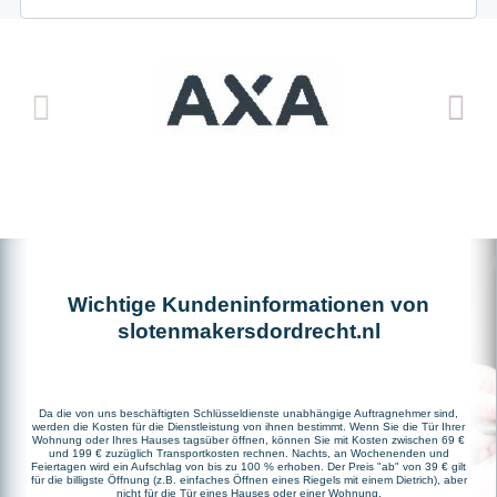
Wichtige Kundeninformationen von
slotenmakersdordrecht.nl
Da die von uns beschäftigten Schlüsseldienste unabhängige Auftragnehmer sind,
werden die Kosten für die Dienstleistung von ihnen bestimmt. Wenn Sie die Tür Ihrer
Wohnung oder Ihres Hauses tagsüber öffnen, können Sie mit Kosten zwischen 69 €
und 199 € zuzüglich Transportkosten rechnen. Nachts, an Wochenenden und
Feiertagen wird ein Aufschlag von bis zu 100 % erhoben. Der Preis "ab" von 39 € gilt
für die billigste Öffnung (z.B. einfaches Öffnen eines Riegels mit einem Dietrich), aber
nicht für die Tür eines Hauses oder einer Wohnung.