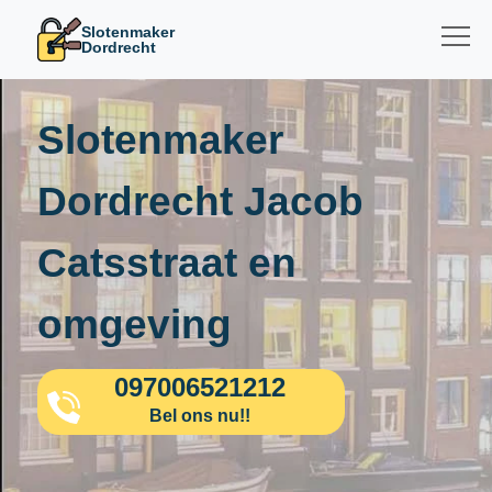
Slotenmaker
Dordrecht
Slotenmaker
Dordrecht Jacob
Catsstraat en
omgeving
097006521212
Bel ons nu!!