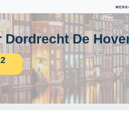
WERK
 Dordrecht De Hove
12