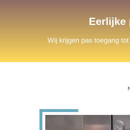
Eerlijke
Wij krijgen pas toegang tot
N