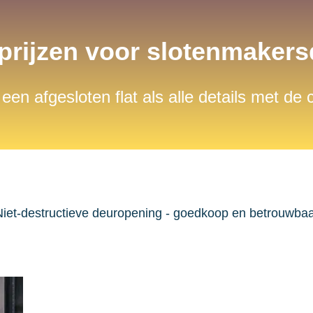
 prijzen voor slotenmaker
 een afgesloten flat als alle details met de
iet-destructieve deuropening - goedkoop en betrouwba