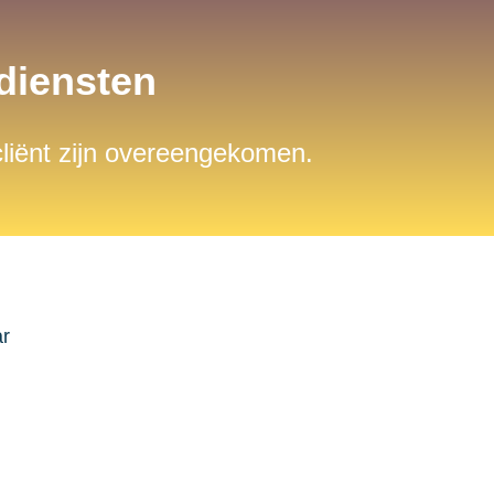
sdiensten
 cliënt zijn overeengekomen.
ar