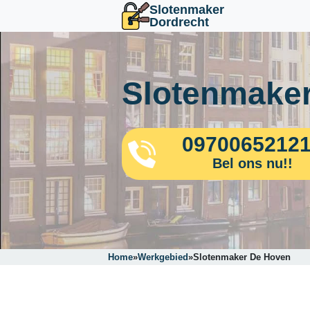
Slotenmaker
Dordrecht
Slotenmaker
0970065212
Bel ons nu!!
Home
»
Werkgebied
»
Slotenmaker De Hoven