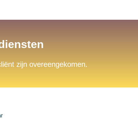
sdiensten
 cliënt zijn overeengekomen.
ar