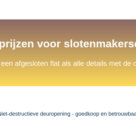
 prijzen voor slotenmaker
 een afgesloten flat als alle details met de
iet-destructieve deuropening - goedkoop en betrouwba