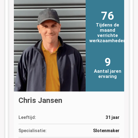
76
Tijdens de
maand
verrichte
n
werkzaamheden
9
Aantal jaren
ervaring
Chris Jansen
Leeftijd:
31 jaar
Specialisatie:
Slotenmaker