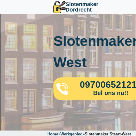
Slotenmaker
Dordrecht
Slotenmaker
West
0970065212
Bel ons nu!!
Home
»
Werkgebied
»
Slotenmaker Staart-West