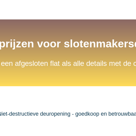
 prijzen voor slotenmaker
 een afgesloten flat als alle details met de
iet-destructieve deuropening - goedkoop en betrouwba