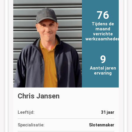
76
Tijdens de
maand
verrichte
n
werkzaamheden
9
Aantal jaren
ervaring
Chris Jansen
Leeftijd:
31 jaar
Specialisatie:
Slotenmaker