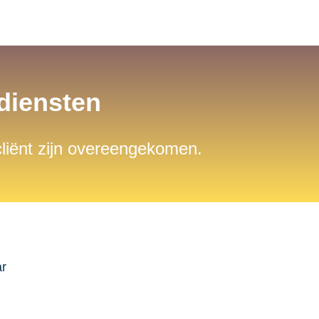
sdiensten
 cliënt zijn overeengekomen.
ar