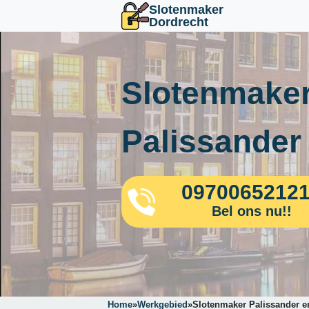
Slotenmaker
Dordrecht
Slotenmaker
Palissander
0970065212
Bel ons nu!!
Home
»
Werkgebied
»
Slotenmaker Palissander 