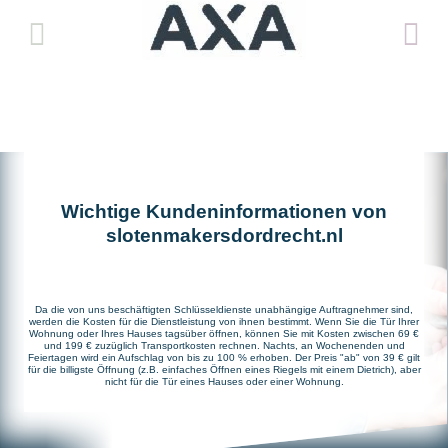
Wichtige Kundeninformationen von
slotenmakersdordrecht.nl
Da die von uns beschäftigten Schlüsseldienste unabhängige Auftragnehmer sind,
werden die Kosten für die Dienstleistung von ihnen bestimmt. Wenn Sie die Tür Ihrer
Wohnung oder Ihres Hauses tagsüber öffnen, können Sie mit Kosten zwischen 69 €
und 199 € zuzüglich Transportkosten rechnen. Nachts, an Wochenenden und
Feiertagen wird ein Aufschlag von bis zu 100 % erhoben. Der Preis "ab" von 39 € gilt
für die billigste Öffnung (z.B. einfaches Öffnen eines Riegels mit einem Dietrich), aber
nicht für die Tür eines Hauses oder einer Wohnung.