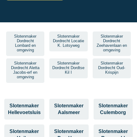
Slotenmaker
Slotenmaker
Slotenmaker
Dordrecht
Dordrecht Locatie
Dordrecht
Lombard en
K. Lotsyweg
Zeehavenlaan en
omgeving
omgeving
Slotenmaker
Slotenmaker
Slotenmaker
Dordrecht Aletta
Dordrecht Dordtse
Dordrecht Oud-
Jacobs-erf en
Kil I
Krispijn
omgeving
Slotenmaker
Slotenmaker
Slotenmaker
Hellevoetsluis
Aalsmeer
Culemborg
Slotenmaker
Slotenmaker
Slotenmaker