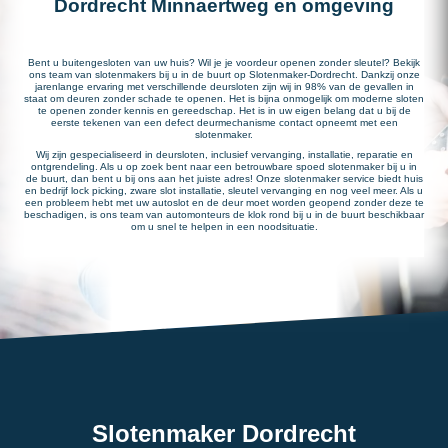
Dordrecht Minnaertweg en omgeving
Bent u buitengesloten van uw huis? Wil je je voordeur openen zonder sleutel? Bekijk
ons team van slotenmakers bij u in de buurt op Slotenmaker-Dordrecht. Dankzij onze
jarenlange ervaring met verschillende deursloten zijn wij in 98% van de gevallen in
staat om deuren zonder schade te openen. Het is bijna onmogelijk om moderne sloten
te openen zonder kennis en gereedschap. Het is in uw eigen belang dat u bij de
eerste tekenen van een defect deurmechanisme contact opneemt met een
slotenmaker.
Wij zijn gespecialiseerd in deursloten, inclusief vervanging, installatie, reparatie en
ontgrendeling. Als u op zoek bent naar een betrouwbare spoed slotenmaker bij u in
de buurt, dan bent u bij ons aan het juiste adres! Onze slotenmaker service biedt huis
en bedrijf lock picking, zware slot installatie, sleutel vervanging en nog veel meer. Als u
een probleem hebt met uw autoslot en de deur moet worden geopend zonder deze te
beschadigen, is ons team van automonteurs de klok rond bij u in de buurt beschikbaar
om u snel te helpen in een noodsituatie.
Slotenmaker Dordrecht