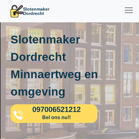
Slotenmaker
Dordrecht
Slotenmaker
Dordrecht
Minnaertweg en
omgeving
097006521212
Bel ons nu!!