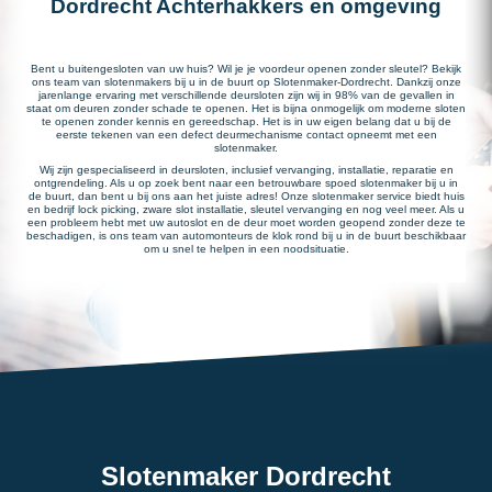
Dordrecht Achterhakkers en omgeving
Bent u buitengesloten van uw huis? Wil je je voordeur openen zonder sleutel? Bekijk
ons team van slotenmakers bij u in de buurt op Slotenmaker-Dordrecht. Dankzij onze
jarenlange ervaring met verschillende deursloten zijn wij in 98% van de gevallen in
staat om deuren zonder schade te openen. Het is bijna onmogelijk om moderne sloten
te openen zonder kennis en gereedschap. Het is in uw eigen belang dat u bij de
eerste tekenen van een defect deurmechanisme contact opneemt met een
slotenmaker.
Wij zijn gespecialiseerd in deursloten, inclusief vervanging, installatie, reparatie en
ontgrendeling. Als u op zoek bent naar een betrouwbare spoed slotenmaker bij u in
de buurt, dan bent u bij ons aan het juiste adres! Onze slotenmaker service biedt huis
en bedrijf lock picking, zware slot installatie, sleutel vervanging en nog veel meer. Als u
een probleem hebt met uw autoslot en de deur moet worden geopend zonder deze te
beschadigen, is ons team van automonteurs de klok rond bij u in de buurt beschikbaar
om u snel te helpen in een noodsituatie.
Slotenmaker Dordrecht