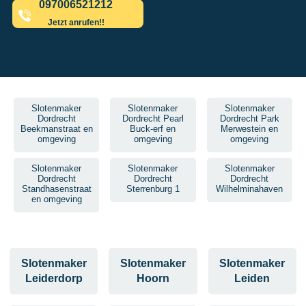
097006521212
Jetzt anrufen!!
Slotenmaker
Slotenmaker
Slotenmaker
Dordrecht
Dordrecht Pearl
Dordrecht Park
Beekmanstraat en
Buck-erf en
Merwestein en
omgeving
omgeving
omgeving
Slotenmaker
Slotenmaker
Slotenmaker
Dordrecht
Dordrecht
Dordrecht
Standhasenstraat
Sterrenburg 1
Wilhelminahaven
en omgeving
Slotenmaker
Slotenmaker
Slotenmaker
Leiderdorp
Hoorn
Leiden