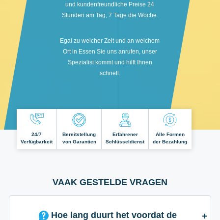
und kundenfreundliche Preise 24
Stunden am Tag, 7 Tage die Woche.
Egal zu welcher Zeit und an welchem
Ort in Essen Sie uns anrufen, unser
Spezialist kommt und hilft Ihnen
schnell.
24/7
Bereitstellung
Erfahrener
Alle Formen
Verfügbarkeit
von Garantien
Schlüsseldienst
der Bezahlung
VAAK GESTELDE VRAGEN
Hoe lang duurt het voordat de