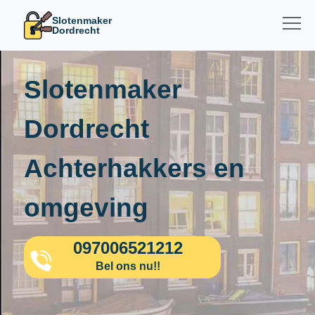
Slotenmaker
Dordrecht
Slotenmaker
Dordrecht
Achterhakkers en
omgeving
097006521212
Bel ons nu!!