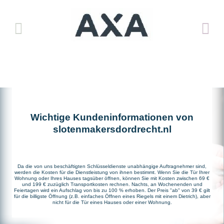
Wichtige Kundeninformationen von
slotenmakersdordrecht.nl
Da die von uns beschäftigten Schlüsseldienste unabhängige Auftragnehmer sind,
werden die Kosten für die Dienstleistung von ihnen bestimmt. Wenn Sie die Tür Ihrer
Wohnung oder Ihres Hauses tagsüber öffnen, können Sie mit Kosten zwischen 69 €
und 199 € zuzüglich Transportkosten rechnen. Nachts, an Wochenenden und
Feiertagen wird ein Aufschlag von bis zu 100 % erhoben. Der Preis "ab" von 39 € gilt
für die billigste Öffnung (z.B. einfaches Öffnen eines Riegels mit einem Dietrich), aber
nicht für die Tür eines Hauses oder einer Wohnung.